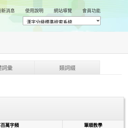
最新消息
使用說明
網站導覽
會員功能
礎詞彙
類詞綴
每百萬字頻
筆順教學