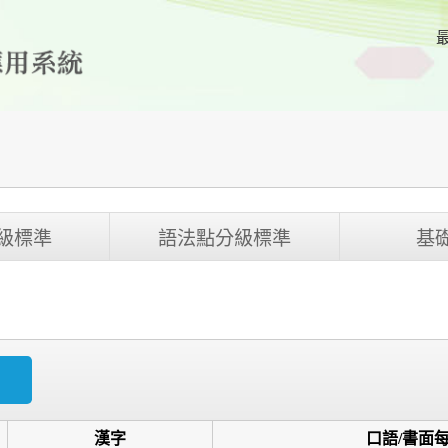
級標準
語法點分級標準
基
漢字
口語/書面