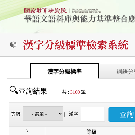
漢字分級標準檢索系統
漢字分級標準
詞語分
查詢結果
共 :
3100
筆
等級
|
漢字
\
等級