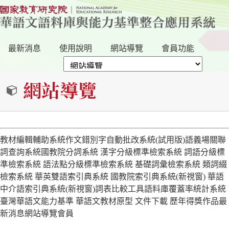
最新消息
使用說明
網站導覽
會員功能
網站導覽
教材編輯輔助系統
作文錯別字自動批改系統(試用版)
語義場關聯
詞查詢系統
國教院分詞系統
漢字分級標準檢索系統
詞語分級標
準檢索系統
語法點分級標準檢索系統
基礎詞彙檢索系統
類詞綴
檢索系統
華英雙語索引典系統
國教院索引典系統(新視窗)
華語
中介語索引典系統(新視窗)
詞表比較工具
語料庫覆蓋率統計系統
臺灣華語文能力基準
華語文教材原型
文件下載
歷年得獎作品
最
新消息
網站導覽
會員