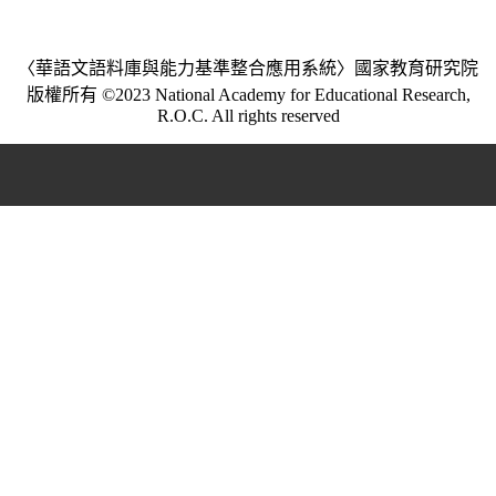
〈華語文語料庫與能力基準整合應用系統〉國家教育研究院
版權所有 ©2023 National Academy for Educational Research,
R.O.C. All rights reserved
:::
個資法及隱私聲明
|
聯繫我們
|
網網相連
|
意見回饋
三峽總院區地址：新北市三峽區三樹路2號、
臺北院區地址：臺北市大安區和平東路一段179號、
︿
臺中院區地址：臺中市豐原區師範街67號
電話總機：
(02)7740-7890
、
傳真：(02)7740-7064、
TOP