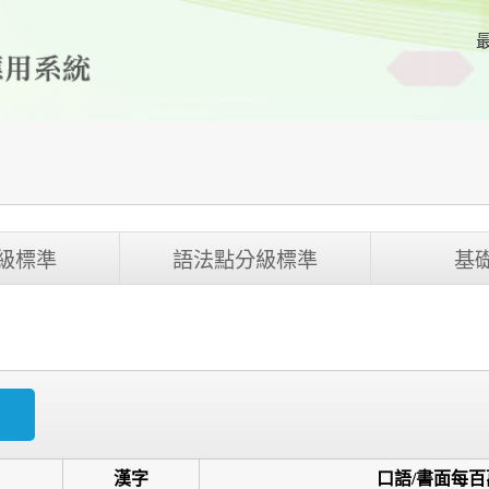
級標準
語法點分級標準
基
漢字
口語/書面每