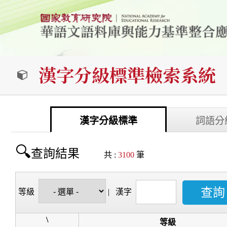
漢字分級標準檢索系統
漢字分級標準
詞語分
查詢結果
共 :
3100
筆
等級
|
漢字
\
等級