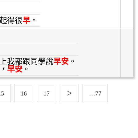
起得很
早
。
上我都跟同學說
早安
。
，
早安
。
15
16
17
＞
…77