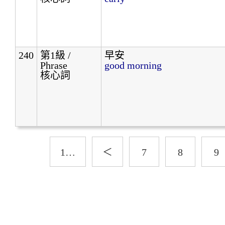
240
第1級 /
早安
Phrase
good morning
核心詞
1…
＜
7
8
9