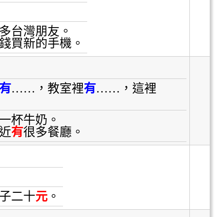
多台灣朋友。
錢買新的手機。
有
……，教室裡
有
……，這裡
一杯牛奶。
近
有
很多餐廳。
子二十
元
。