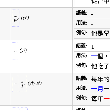
從台中
語義:
-
ㄧㄝ
yě
ˇ
用法:
-
例句:
他是學
語義:
1
yī
ㄧ
用法:
一
個，
例句:
他吃了
語義:
每年的
ㄩㄝ
yīyuè
ㄧ
ˋ
用法:
一月
一
例句:
每年
一