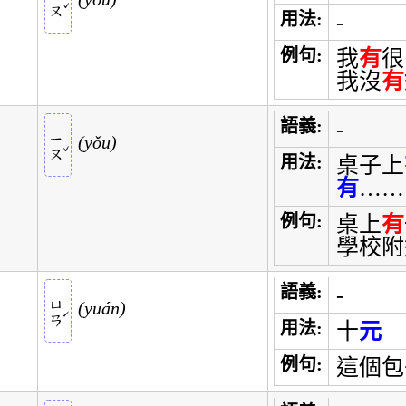
ㄧㄡ
ˇ
用法:
-
例句:
我
有
很
我沒
有
語義:
-
ㄧㄡ
yǒu
ˇ
用法:
桌子上
有
……
例句:
桌上
有
學校附
語義:
-
ㄩㄢ
yuán
ˊ
用法:
十
元
例句:
這個包