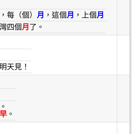
，每（個）
月
，這個
月
，上個
月
灣四個
月
了。
明天見！
。
早
。