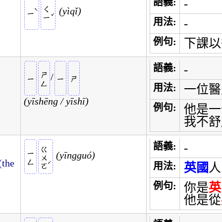
語義:
-
ㄑㄧ
yìqǐ
ˋ
ㄧ
ˇ
用法:
-
例句:
下課以
語義:
-
ㄕㄥ
/
ㄧ
ㄧ
ㄕ
用法:
一位醫
yīshēng / yīshī
例句:
他是一
我不舒
語義:
-
ㄍㄨㄛ
ㄧㄥ
yīngguó
(the
ˊ
用法:
英國
人
例句:
你是
英
他是從