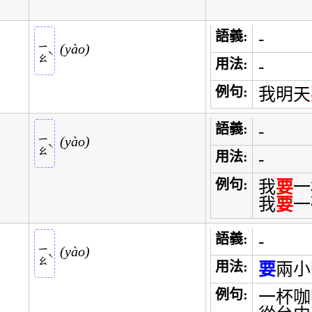
語義:
-
ㄧㄠ
yào
ˋ
用法:
-
例句:
我明天
語義:
-
ㄧㄠ
yào
ˋ
用法:
-
例句:
我
要
一
我
要
一
語義:
-
ㄧㄠ
yào
ˋ
用法:
要
兩小
例句:
一杯咖