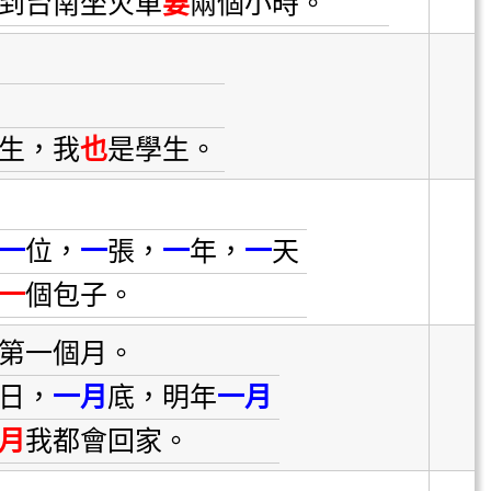
到台南坐火車
要
兩個小時。
生，我
也
是學生。
一
位，
一
張，
一
年，
一
天
一
個包子。
第一個月。
日，
一月
底，明年
一月
月
我都會回家。