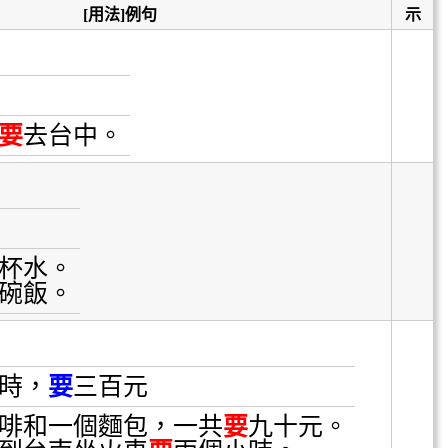
[用法]例句
示
要
去台中。
杯水。
碗飯。
時，
要
三百元
啡和一個麵包，一共
要
九十元。