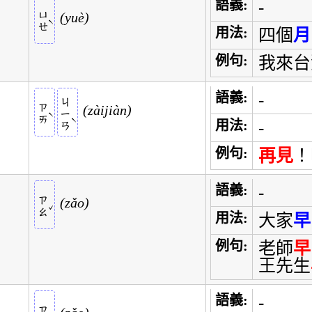
語義:
-
ㄩㄝ
yuè
ˋ
用法:
四個
月
例句:
我來台
語義:
-
ㄐㄧㄢ
ㄗㄞ
zàijiàn
ˋ
ˋ
用法:
-
例句:
再見
！
語義:
-
ㄗㄠ
zǎo
ˇ
用法:
大家
早
例句:
老師
早
王先生
語義:
-