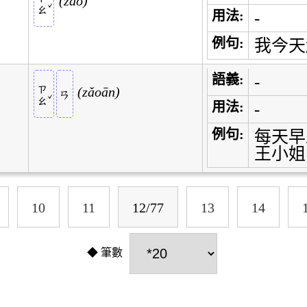
ㄗㄠ
zǎo
ˇ
用法:
-
例句:
我今天
語義:
-
ㄗㄠ
zǎoān
ㄢ
ˇ
用法:
-
例句:
每天早
王小姐
10
11
12/77
13
14
筆數