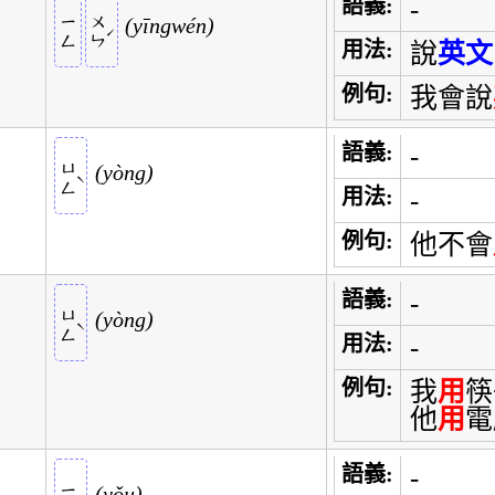
語義:
-
ㄧㄥ
ㄨㄣ
yīngwén
ˊ
用法:
說
英文
例句:
我會說
語義:
-
ㄩㄥ
yòng
ˋ
用法:
-
例句:
他不會
語義:
-
ㄩㄥ
yòng
ˋ
用法:
-
例句:
我
用
筷
他
用
電
語義:
-
yǒu