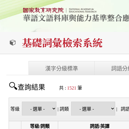
基礎詞彙檢索系統
漢字分級標準
詞語分
查詢結果
共 :
1521
筆
等級
|
詞類
|
詞
等級/詞類
詞語/英譯